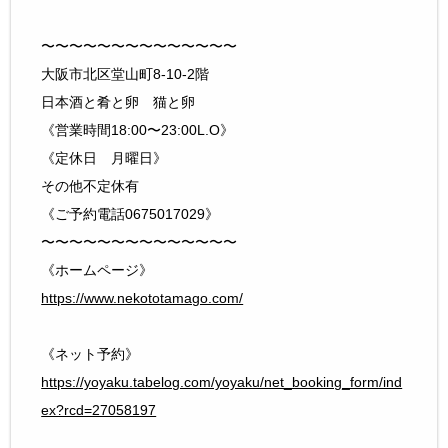
〜〜〜〜〜〜〜〜〜〜〜〜〜〜
大阪市北区堂山町8-10-2階
日本酒と肴と卵 猫と卵
《営業時間18:00〜23:00L.O》
《定休日 月曜日》
その他不定休有
《ご予約電話0675017029》
〜〜〜〜〜〜〜〜〜〜〜〜〜〜
《ホームページ》
https://www.nekototamago.com/
《ネット予約》
https://yoyaku.tabelog.com/yoyaku/net_booking_form/ind
ex?rcd=27058197