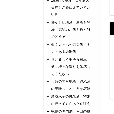
15周年の6月 日本酒の
美味しさを伝えていきた
い店
懐かしい地酒 夏酒も登
場 高知のお酒も猫と卵
でどうぞ
働く人々への応援酒 キ
レのある純米酒
常に新しく出会う日本
酒 様々な造りを体感し
てください
大分の甘旨地酒 純米酒
の美味しいところを堪能
鳥取米子の純米酒 特別
に絞ってもらった別誂え
徳島の鳴門鯛 旨口の燗